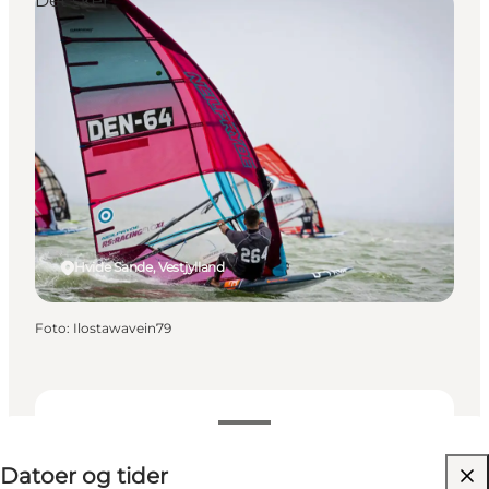
Det sker
Hvide Sande, Vestjylland
Foto
:
Ilostawavein79
Datoer og tider
Datoer og tider
Besøg hjemmeside