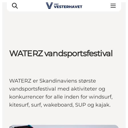
Det sker
WATERZ vandsportsfestival
Oplevelser
Vores Byer
Mad & Overnatning
Køb billet
WATERZ er Skandinaviens største
Planlæg din ferie
vandsportsfestival med aktiviteter og
konkurrencer for alle inden for windsurf,
kitesurf, surf, wakeboard, SUP og kajak.