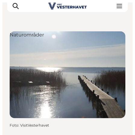
Naturområder
Det sker
Oplevelser
Vores Byer
Mad & Overnatning
Køb billet
Planlæg din ferie
Foto
:
VisitVesterhavet