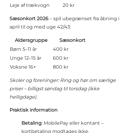
Leje af trækvogn
20 kr
Sæsonkort 2026
– spil ubegrænset fra åbning i
april til og med uge 42/43:
Aldersgruppe
Sæsonkort
Børn 5–11 år
400 kr
Unge 12–15 år
600 kr
Voksne 16+
800 kr
Skoler og foreninger: Ring og hør om
særlige
priser
– billigst søndag til torsdag (ikke
helligdage).
Praktisk information
Betaling
: MobilePay eller kontant –
kortbetaling modtages ikke.