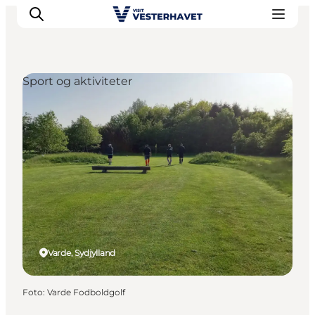
Sport og aktiviteter
Det sker
Oplevelser
Vores Byer
Mad & Overnatning
Køb billet
Planlæg din ferie
Varde, Sydjylland
Foto
:
Varde Fodboldgolf