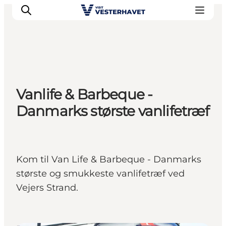
Det sker
Vanlife & Barbeque -
Oplevelser
Danmarks største vanlifetræf
Vores Byer
Mad & Overnatning
Køb billet
Planlæg din ferie
Kom til Van Life & Barbeque - Danmarks
største og smukkeste vanlifetræf ved
Vejers Strand.