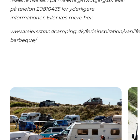
Malene Nielsen på
malene@hvidbjerg.dk
eller
på telefon 20810435 for yderligere
informationer. Eller læs mere her:
www.vejersstrandcamping.dk/ferieinspiration/vanlife
barbeque/