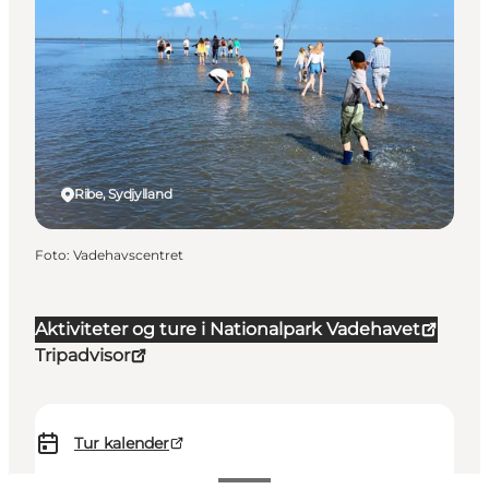
Ribe, Sydjylland
Foto
:
Vadehavscentret
Aktiviteter og ture i Nationalpark Vadehavet
Tripadvisor
Tur kalender
110-225 DKK