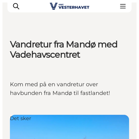
Vandretur fra Mandø med
Det sker
Vadehavscentret
Oplevelser
Vores Byer
Mad & Overnatning
Kom med på en vandretur over
Køb billet
havbunden fra Mandø til fastlandet!
Planlæg din ferie
Det sker