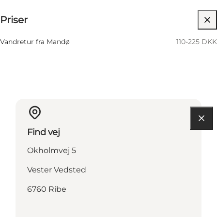
Priser
Besøg hjemmeside
Vandretur fra Mandø
110-225 DKK
Find vej
Okholmvej 5
Vester Vedsted
6760 Ribe