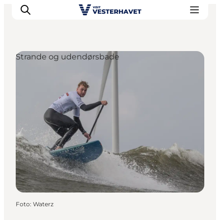
Strande og udendørsbade
Det sker
Oplevelser
Vores Byer
Mad & Overnatning
Køb billet
Planlæg din ferie
Foto
:
Waterz