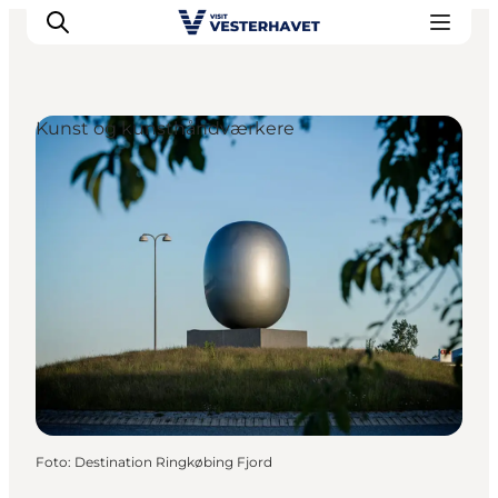
Kunst og kunsthåndværkere
Det sker
Oplevelser
Vores Byer
Mad & Overnatning
Køb billet
Planlæg din ferie
Foto
:
Destination Ringkøbing Fjord