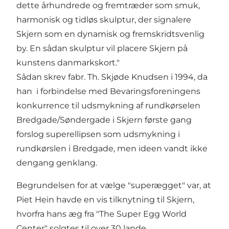
dette århundrede og fremtræder som smuk,
harmonisk og tidløs skulptur, der signalere
Skjern som en dynamisk og fremskridtsvenlig
by. En sådan skulptur vil placere Skjern på
kunstens danmarkskort."
Sådan skrev fabr. Th. Skjøde Knudsen i 1994, da
han i forbindelse med Bevaringsforeningens
konkurrence til udsmykning af rundkørselen
Bredgade/Søndergade i Skjern første gang
forslog superellipsen som udsmykning i
rundkørslen i Bredgade, men ideen vandt ikke
dengang genklang.
Begrundelsen for at vælge "superægget" var, at
Piet Hein havde en vis tilknytning til Skjern,
hvorfra hans æg fra "The Super Egg World
Center" solgtes til over 30 lande.