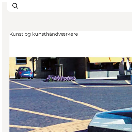
Kunst og kunsthåndværkere
Det sker
Oplevelser
Vores Byer
Mad & Overnatning
Køb billet
Planlæg din ferie