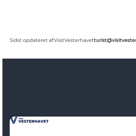
Sidst opdateret af:
VisitVesterhavet
turist@visitveste