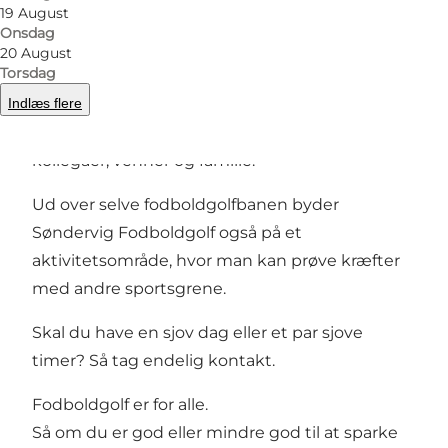
19 August
Onsdag
20 August
Torsdag
Indlæs flere
Kom og prøv de 18 baner hos Søndervig
Fodboldgolf. Perfekt til en aktiv dag med
kollegaer, venner og familie.
Ud over selve fodboldgolfbanen byder
Søndervig Fodboldgolf også på et
aktivitetsområde, hvor man kan prøve kræfter
med andre sportsgrene.
Skal du have en sjov dag eller et par sjove
timer? Så tag endelig kontakt.
Fodboldgolf er for alle.
Så om du er god eller mindre god til at sparke