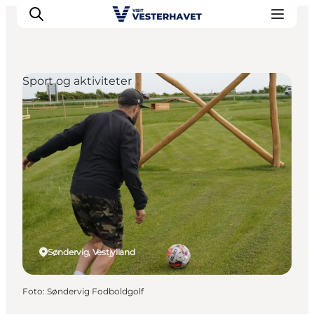
Sport og aktiviteter
Det sker
Oplevelser
Vores Byer
Mad & Overnatning
Køb billet
Planlæg din ferie
Søndervig, Vestjylland
Foto
:
Søndervig Fodboldgolf