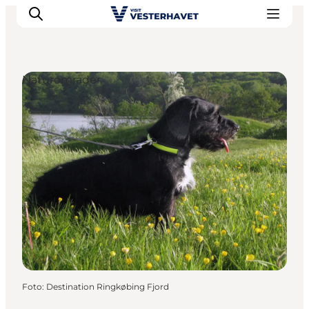
Naturområder
Det sker
Oplevelser
Vores Byer
Mad & Overnatning
Køb billet
Planlæg din ferie
Foto
:
Destination Ringkøbing Fjord