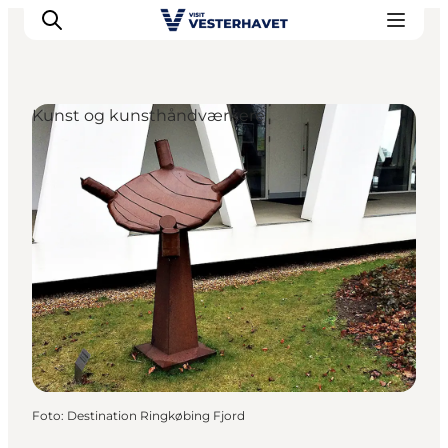
Kunst og kunsthåndværkere
Det sker
Oplevelser
Vores Byer
Mad & Overnatning
Køb billet
Planlæg din ferie
Foto
:
Destination Ringkøbing Fjord