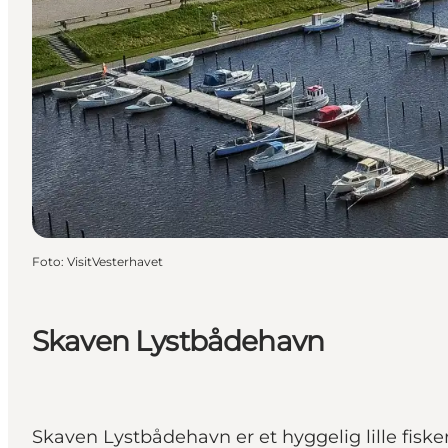
Foto
:
VisitVesterhavet
Skaven Lystbådehavn
Skaven Lystbådehavn er et hyggelig lille fisk