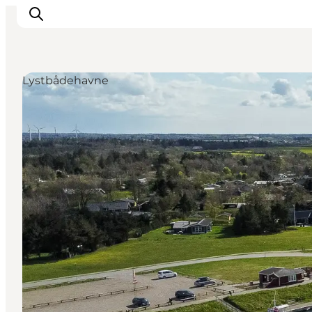
Lystbådehavne
Det sker
Oplevelser
Vores Byer
Mad & Overnatning
Køb billet
Planlæg din ferie