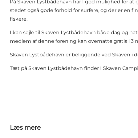
På Skaven Lystbådehavn har I god mulighed for at g
stedet også gode forhold for surfere, og der er en f
fiskere.
I kan sejle til Skaven Lystbådehavn både dag og nat,
medlem af denne forening kan overnatte gratis i 3 
Skaven Lystbådehavn er beliggende ved Skaven i de
Tæt på Skaven Lystbådehavn finder I Skaven Camping
Læs mere