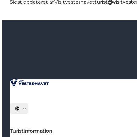
Sidst opdateret af:
VisitVesterhavet
turist@visitveste
Vælg sprog
Turistinformation