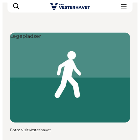
Legepladser
Det sker
Oplevelser
Vores Byer
Mad & Overnatning
Køb billet
Planlæg din ferie
Foto
:
VisitVesterhavet