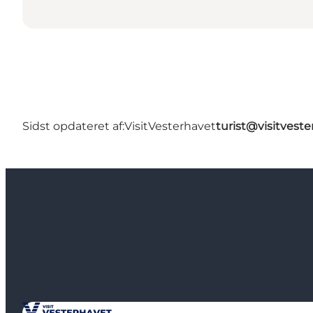
Sidst opdateret af:
VisitVesterhavet
turist@visitveste