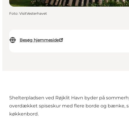
Foto
:
VisitVesterhavet
Besøg hjemmeside
Shelterpladsen ved Røjklit Havn byder på sommerhygg
overdækket spiseskur med flere borde og bænke, sam
køkkenbord.