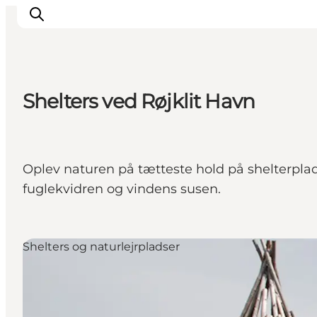
Shelters ved Røjklit Havn
Det sker
Oplevelser
Vores Byer
Oplev naturen på tætteste hold på shelterplads
Mad & Overnatning
fuglekvidren og vindens susen.
Køb billet
Planlæg din ferie
Shelters og naturlejrpladser