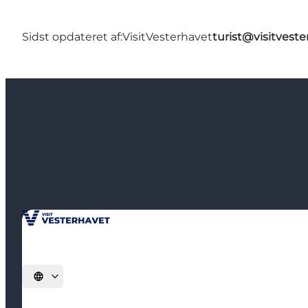
Sidst opdateret af:
VisitVesterhavet
turist@visitveste
Vælg sprog