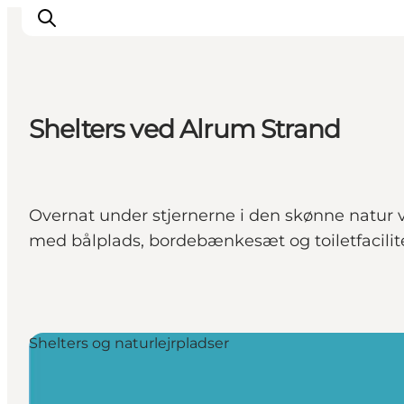
Shelters ved Alrum Strand
Det sker
Oplevelser
Vores Byer
Overnat under stjernerne i den skønne natur v
Mad & Overnatning
med bålplads, bordebænkesæt og toiletfacilit
Køb billet
Planlæg din ferie
Shelters og naturlejrpladser