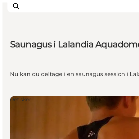
Saunagus i Lalandia Aquadom
Det sker
Oplevelser
Vores Byer
Nu kan du deltage i en saunagus session i La
Mad & Overnatning
Køb billet
Planlæg din ferie
Det sker