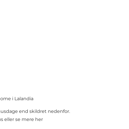
dome i Lalandia
usdage end skildret nedenfor.
s eller
se mere her