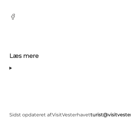
Facebook
Læs mere
Sidst opdateret af:
VisitVesterhavet
turist@visitveste