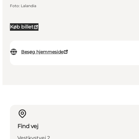
Foto
:
Lalandia
Køb billet
Besøg hjemmeside
Find vej
Vestkystvej 2