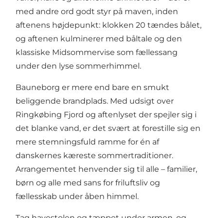
med andre ord godt styr på maven, inden
aftenens højdepunkt: klokken 20 tændes bålet,
og aftenen kulminerer med båltale og den
klassiske Midsommervise som fællessang
under den lyse sommerhimmel.
Bauneborg er mere end bare en smukt
beliggende brandplads. Med udsigt over
Ringkøbing Fjord og aftenlyset der spejler sig i
det blanke vand, er det svært at forestille sig en
mere stemningsfuld ramme for én af
danskernes kæreste sommertraditioner.
Arrangementet henvender sig til alle – familier,
børn og alle med sans for friluftsliv og
fællesskab under åben himmel.
Tag havestolen og tæppet under armen, og