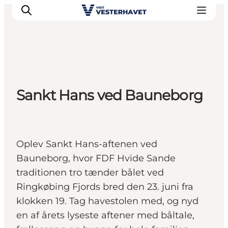
Det sker
Sankt Hans ved Bauneborg
Oplevelser
Vores Byer
Mad & Overnatning
Køb billet
Oplev Sankt Hans-aftenen ved
Planlæg din ferie
Bauneborg, hvor FDF Hvide Sande
traditionen tro tænder bålet ved
Ringkøbing Fjords bred den 23. juni fra
klokken 19. Tag havestolen med, og nyd
en af årets lyseste aftener med båltale,