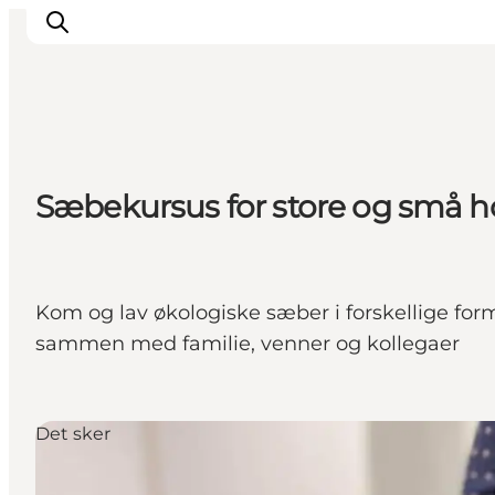
Det sker
Sæbekursus for store og små 
Oplevelser
Vores Byer
Mad & Overnatning
Køb billet
Kom og lav økologiske sæber i forskellige for
Planlæg din ferie
sammen med familie, venner og kollegaer
Det sker