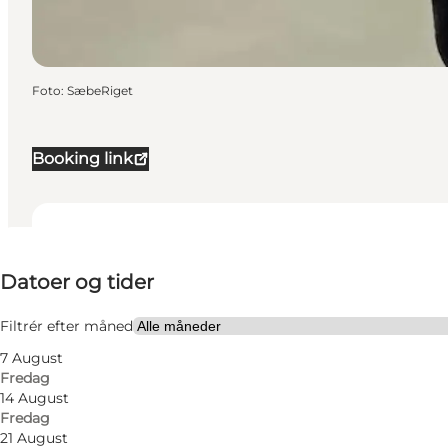
Foto
:
SæbeRiget
Booking link
Datoer og tider
Datoer og tider
Besøg hjemmeside
Børn, Venner
Filtrér efter måned
7 August
Fredag
14 August
Fredag
21 August