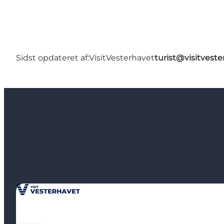
Sidst opdateret af:
VisitVesterhavet
turist@visitveste