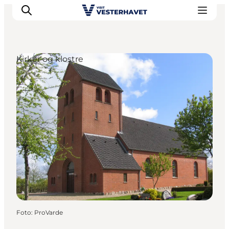
Kirker og klostre
Det sker
Oplevelser
Vores Byer
Mad & Overnatning
Køb billet
Planlæg din ferie
Foto
:
ProVarde