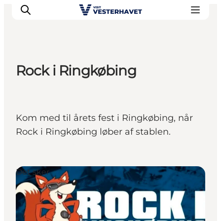
Rock i Ringkøbing
Det sker
Oplevelser
Vores Byer
Kom med til årets fest i Ringkøbing, når
Mad & Overnatning
Rock i Ringkøbing løber af stablen.
Køb billet
Planlæg din ferie
Det sker