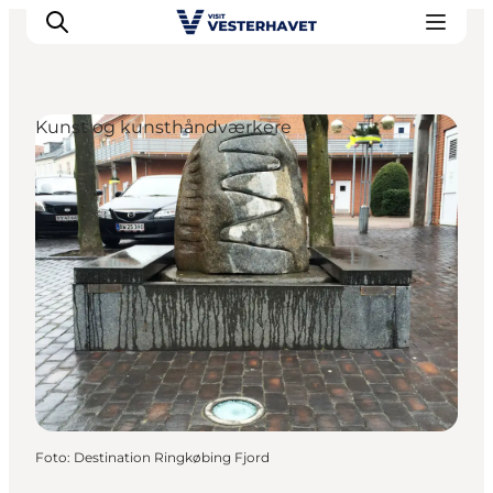
Kunst og kunsthåndværkere
Det sker
Oplevelser
Vores Byer
Mad & Overnatning
Køb billet
Planlæg din ferie
Foto
:
Destination Ringkøbing Fjord