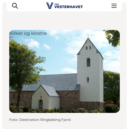
Kirker og klostre
Det sker
Oplevelser
Vores Byer
Mad & Overnatning
Køb billet
Planlæg din ferie
Foto
:
Destination Ringkøbing Fjord