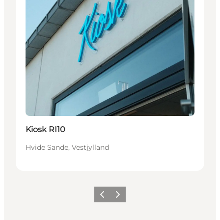
Kiosk RI10
Hvide Sande, Vestjylland
Forrige
Næste