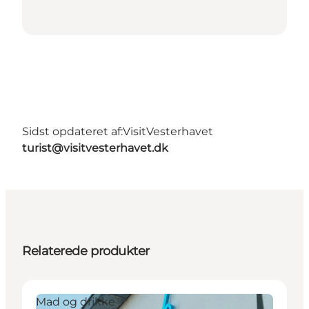
Sidst opdateret af:
VisitVesterhavet
turist@visitvesterhavet.dk
Relaterede produkter
Mad og drikke