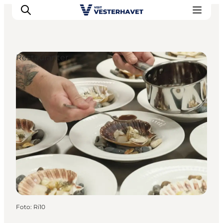
Restauranter
Det sker
Oplevelser
Vores Byer
Mad & Overnatning
Køb billet
Planlæg din ferie
Foto
:
Ri10