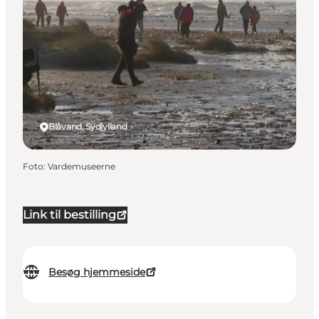
Blåvand, Sydjylland
Foto
:
Vardemuseerne
Link til bestilling
Besøg hjemmeside