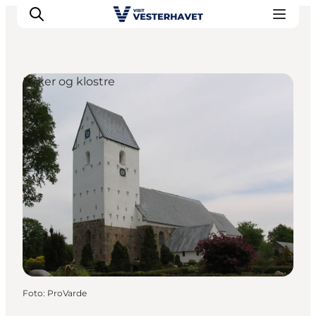
Kirker og klostre
Det sker
Oplevelser
Vores Byer
Mad & Overnatning
Køb billet
Planlæg din ferie
Foto
:
ProVarde