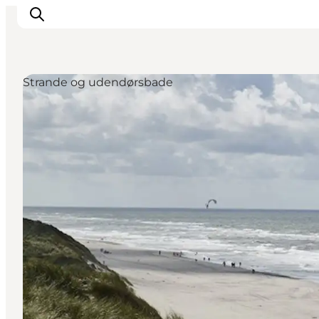
Strande og udendørsbade
Det sker
Oplevelser
Vores Byer
Mad & Overnatning
Køb billet
Planlæg din ferie