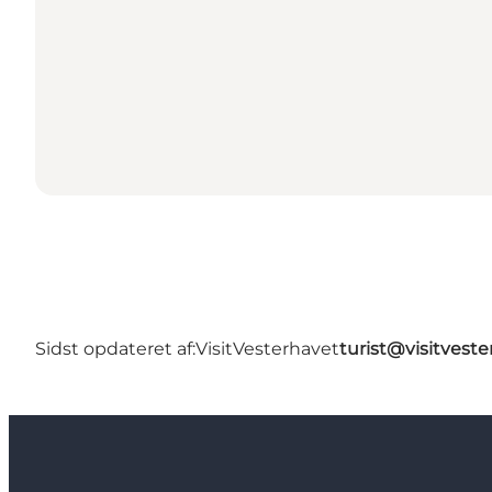
Sidst opdateret af:
VisitVesterhavet
turist@visitveste