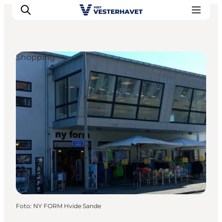
Shopping
Det sker
Oplevelser
Vores Byer
Mad & Overnatning
Køb billet
Planlæg din ferie
Foto
:
NY FORM Hvide Sande