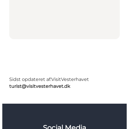
Sidst opdateret af:
VisitVesterhavet
turist@visitvesterhavet.dk
Social Media