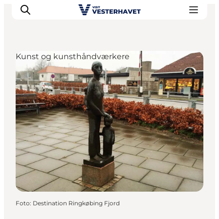
Kunst og kunsthåndværkere
Det sker
Oplevelser
Vores Byer
Mad & Overnatning
Køb billet
Planlæg din ferie
Foto
:
Destination Ringkøbing Fjord