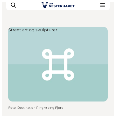
Street art og skulpturer
Det sker
Oplevelser
Vores Byer
Mad & Overnatning
Køb billet
Planlæg din ferie
Foto
:
Destination Ringkøbing Fjord