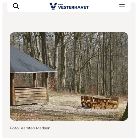
Ture på egen hånd
Det sker
Oplevelser
Vores Byer
Mad & Overnatning
Køb billet
Planlæg din ferie
Foto
:
Karsten Madsen