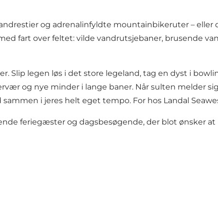
andrestier og adrenalinfyldte mountainbikeruter – eller 
d fart over feltet: vilde vandrutsjebaner, brusende vand
ter. Slip legen løs i det store legeland, tag en dyst i bo
rvær og nye minder i lange baner. Når sulten melder sig, 
ad sammen i jeres helt eget tempo. For hos Landal Seawest
nde feriegæster og dagsbesøgende, der blot ønsker at n