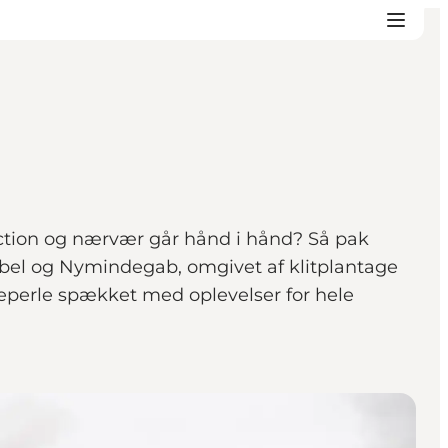
action og nærvær går hånd i hånd? Så pak
bel og Nymindegab, omgivet af klitplantage
ieperle spækket med oplevelser for hele