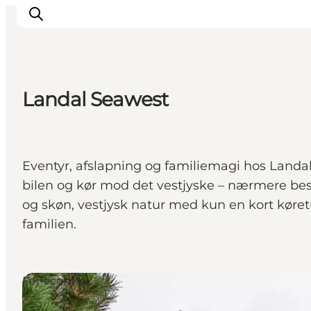
Landal Seawest
Det sker
Oplevelser
Vores Byer
Eventyr, afslapning og familiemagi hos Landa
Mad & Overnatning
bilen og kør mod det vestjyske – nærmere be
Køb billet
og skøn, vestjysk natur med kun en kort køret
Planlæg din ferie
familien.
Feriecentre