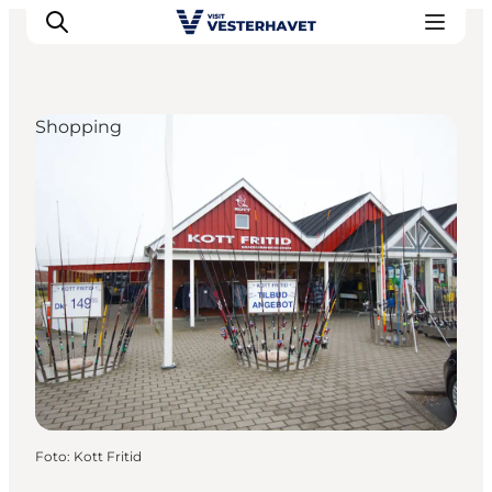
Shopping
Det sker
Oplevelser
Vores Byer
Mad & Overnatning
Køb billet
Planlæg din ferie
Foto
:
Kott Fritid