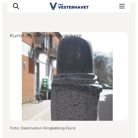
Kunst og kunsthåndværkere
Det sker
Oplevelser
Vores Byer
Mad & Overnatning
Køb billet
Planlæg din ferie
Foto
:
Destination Ringkøbing Fjord