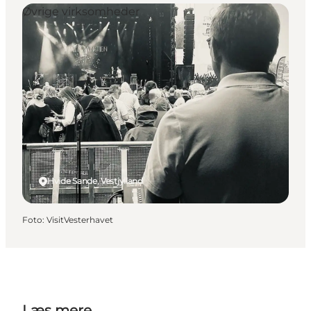
Øvrige virksomheder
Hvide Sande, Vestjylland
Foto
:
VisitVesterhavet
Læs mere