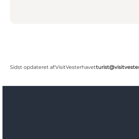
Sidst opdateret af:
VisitVesterhavet
turist@visitveste