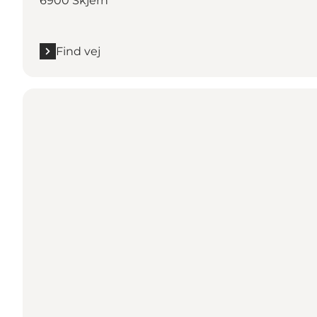
6900 Skjern
Find vej