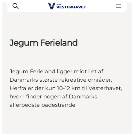
Jegum Ferieland
Det sker
Oplevelser
Vores Byer
Jegum Ferieland ligger midt i et af
Mad & Overnatning
Danmarks største rekreative områder.
Køb billet
Herfra er der kun 10-12 km til Vesterhavet,
Planlæg din ferie
hvor I finder nogen af Danmarks
allerbedste badestrande.