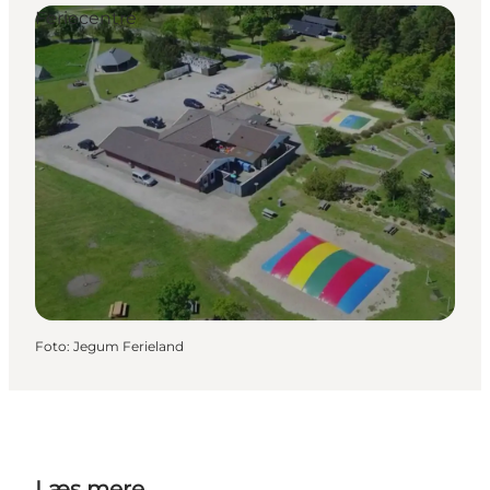
Feriecentre
Foto
:
Jegum Ferieland
Læs mere