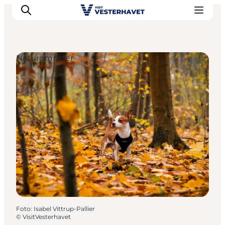
Naturområder
Det sker
Oplevelser
Vores Byer
Mad & Overnatning
Køb billet
Planlæg din ferie
Foto
:
Isabel Vittrup-Pallier
©
VisitVesterhavet