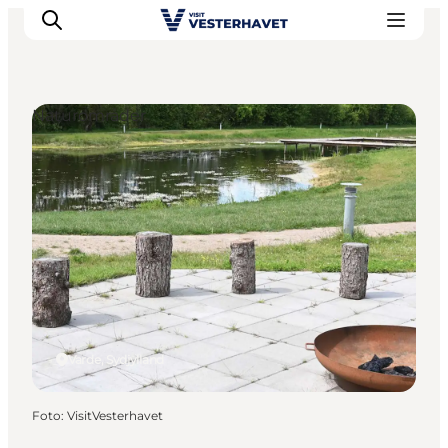
Naturområder
Det sker
Oplevelser
Vores Byer
Mad & Overnatning
Køb billet
Planlæg din ferie
Varde, Sydjylland
Foto
:
VisitVesterhavet