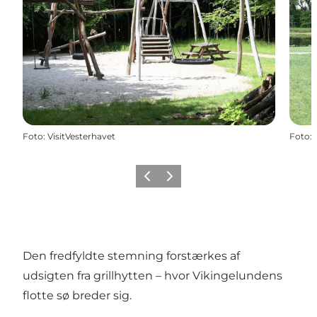
Foto
:
VisitVesterhavet
Foto
:
Forrige
Næste
Den fredfyldte stemning forstærkes af
udsigten fra grillhytten – hvor Vikingelundens
flotte sø breder sig.