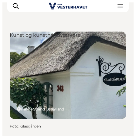
Kunst og kunsthåndværkere
Det sker
Oplevelser
Vores Byer
Mad & Overnatning
Køb billet
Planlæg din ferie
Henne Strand, Sydjylland
Foto
:
Glasgården