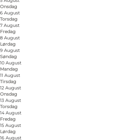
5 August
Onsdag
6 August
Torsdag
7 August
Fredag
8 August
Lørdag
9 August
Søndag
10 August
Mandag
11 August
Tirsdag
12 August
Onsdag
13 August
Torsdag
Foto
:
Funbikes Søndervig
Foto
:
14 August
Fredag
15 August
Forrige
Næste
Lørdag
16 August