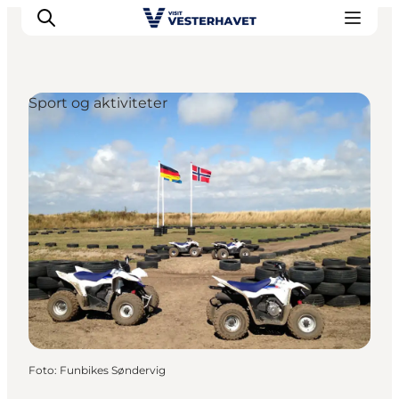
Sport og aktiviteter
Det sker
Oplevelser
Vores Byer
Mad & Overnatning
Køb billet
Planlæg din ferie
Foto
:
Funbikes Søndervig