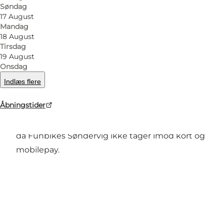
Søndag
17 August
Mandag
18 August
Funbikes Søndervig er sjov for hele familien. På
Tirsdag
den spændende bane kan du suse rundt på de
19 August
nye funbikes, der minder om crossere eller ATV-
Onsdag
køretøjer. Der er flere forskellige funbikes i
Indlæs flere
forskellige størrelser. Banen ligger på
Åbningstider
Holmsland Klitvej i Søndervig, i nærheden af
Put & Take søen. Husk at medbringe kontanter,
da Funbikes Søndervig ikke tager imod kort og
mobilepay.