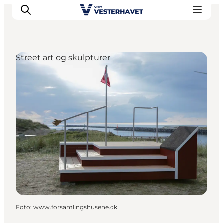
Street art og skulpturer
Det sker
Oplevelser
Vores Byer
Mad & Overnatning
Køb billet
Planlæg din ferie
Foto
:
www.forsamlingshusene.dk