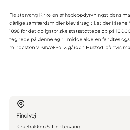
Fjelstervang Kirke en af hedeopdyrkningstidens man
dårlige samfærdsmidler blev årsag til, at der i årene
1898 for det obligatoriske statsstøttebeløb på 18.000
tegnede på denne egn.I middelalderen fandtes også
mindesten v. Kibækvej v. gården Husted, på hvis mar
Find vej
Kirkebakken 5, Fjelstervang