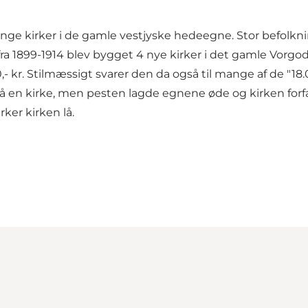
ge kirker i de gamle vestjyske hedeegne. Stor befolknin
 fra 1899-1914 blev bygget 4 nye kirker i det gamle Vorgo
,- kr. Stilmæssigt svarer den da også til mange af de "18.
 en kirke, men pesten lagde egnene øde og kirken forf
ker kirken lå.