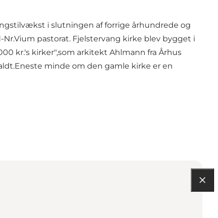
gstilvækst i slutningen af forrige århundrede og
d-Nr.Vium pastorat. Fjelstervang kirke blev bygget i
000 kr.'s kirker",som arkitekt Ahlmann fra Århus
aldt.Eneste minde om den gamle kirke er en