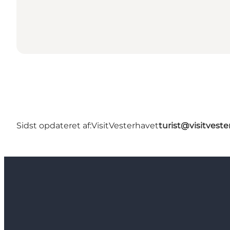
Sidst opdateret af:
VisitVesterhavet
turist@visitveste