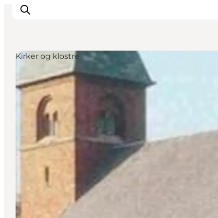
Kirker og klostre
Det sker
Oplevelser
Vores Byer
Mad & Overnatning
Køb billet
Planlæg din ferie