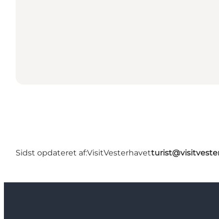
Sidst opdateret af:
VisitVesterhavet
turist@visitveste