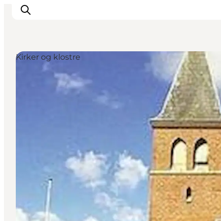
Kirker og klostre
Det sker
Oplevelser
Vores Byer
Mad & Overnatning
Køb billet
Planlæg din ferie