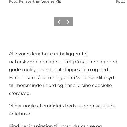
Foto
:
Feriepartner Vedersø Klit
Foto
:
Forrige
Næste
Alle vores feriehuse er beliggende i
naturskønne områder – tæt på naturen og med
gode muligheder for at slappe af i ro og fred.
Feriehusområderne ligger fra Vedersø Klit i syd
til Thorsminde i nord og har alle sine specielle
særpræg.
Vi har nogle af områdets bedste og privatejede
feriehuse.
Find her inspiration til, hvad du kan se og