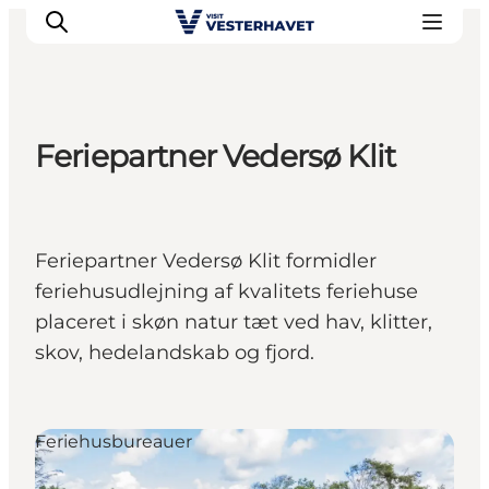
Feriepartner Vedersø Klit
Det sker
Oplevelser
Vores Byer
Feriepartner Vedersø Klit formidler
Mad & Overnatning
feriehusudlejning af kvalitets feriehuse
Køb billet
placeret i skøn natur tæt ved hav, klitter,
Planlæg din ferie
skov, hedelandskab og fjord.
Feriehusbureauer