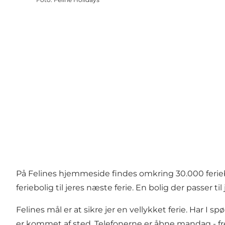
På Felines hjemmeside findes omkring 30.000 ferieb
feriebolig til jeres næste ferie. En bolig der passer 
Felines mål er at sikre jer en vellykket ferie. Har I 
er kommet af sted. Telefonerne er åbne mandag - fred