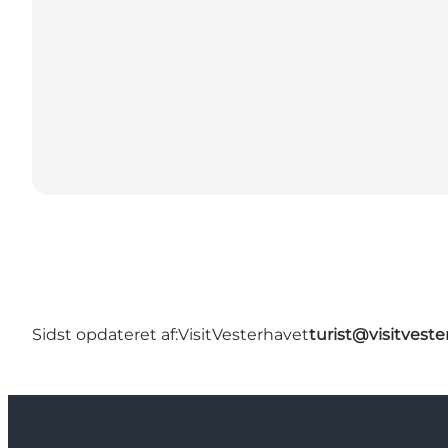
Sidst opdateret af:
VisitVesterhavet
turist@visitveste