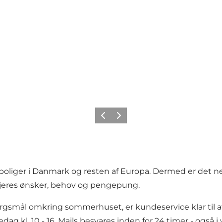
Forrige
Næste
oliger i Danmark og resten af Europa. Dermed er det nem
til jeres ønsker, behov og pengepung.
spørgsmål omkring sommerhuset, er kundeservice klar til at
ag kl. 10 - 16. Mails besvares inden for 24 timer - også 