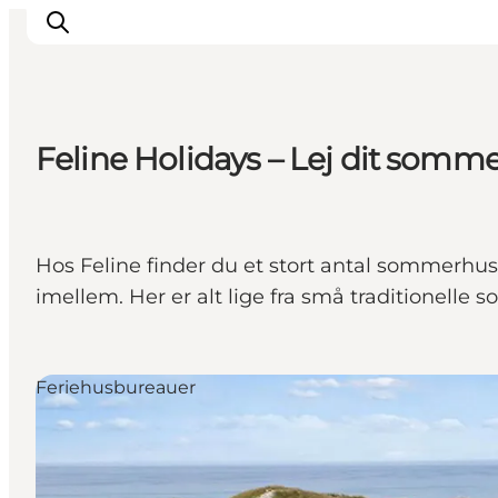
Feline Holidays – Lej dit somm
Det sker
Oplevelser
Vores Byer
Hos Feline finder du et stort antal sommerhus
Mad & Overnatning
imellem. Her er alt lige fra små traditionelle 
Køb billet
Planlæg din ferie
Feriehusbureauer