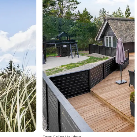
Foto
:
Feline Holidays