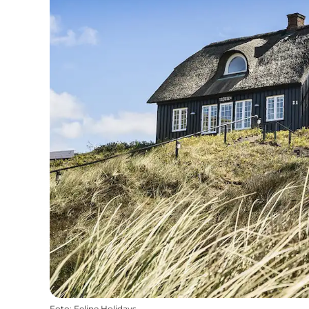
Foto
:
Feline Holidays