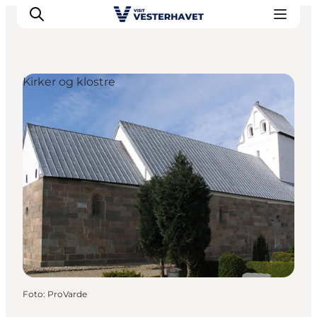
Kirker og klostre
Det sker
Oplevelser
Vores Byer
Mad & Overnatning
Køb billet
Planlæg din ferie
Foto
:
ProVarde