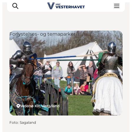
Forlystelses- og temaparker
Det sker
Oplevelser
Vores Byer
Mad & Overnatning
Køb billet
Planlæg din ferie
Vedersø Klit, Vestjylland
Foto
:
Sagaland