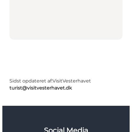
Sidst opdateret af:
VisitVesterhavet
turist@visitvesterhavet.dk
Social Media