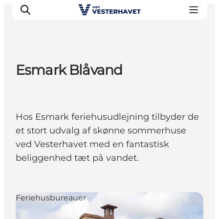
Esmark Blåvand
Det sker
Oplevelser
Vores Byer
Hos Esmark feriehusudlejning tilbyder de
Mad & Overnatning
et stort udvalg af skønne sommerhuse
Køb billet
ved Vesterhavet med en fantastisk
Planlæg din ferie
beliggenhed tæt på vandet.
Feriehusbureauer