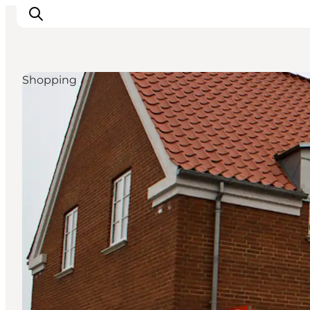
Shopping
Det sker
Oplevelser
Vores Byer
Mad & Overnatning
Køb billet
Planlæg din ferie