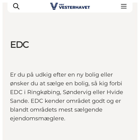
EDC
Det sker
Oplevelser
Vores Byer
Er du på udkig efter en ny bolig eller
Mad & Overnatning
ønsker du at sælge en bolig, så kig forbi
Køb billet
EDC i Ringkøbing, Søndervig eller Hvide
Planlæg din ferie
Sande. EDC kender området godt og er
blandt områdets mest sælgende
ejendomsmæglere.